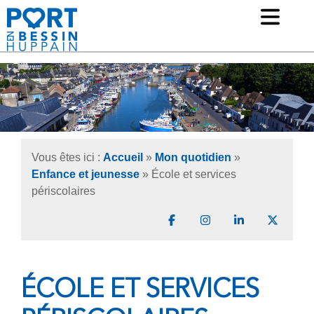
Ouv
Mairie de Port-en-Bessin Huppain
Vous êtes ici :
Accueil
»
Mon quotidien
»
Enfance et jeunesse
»
École et services
périscolaires
Partager sur Facebook
Partager sur Instagr
Partager sur 
Partage
ÉCOLE ET SERVICES