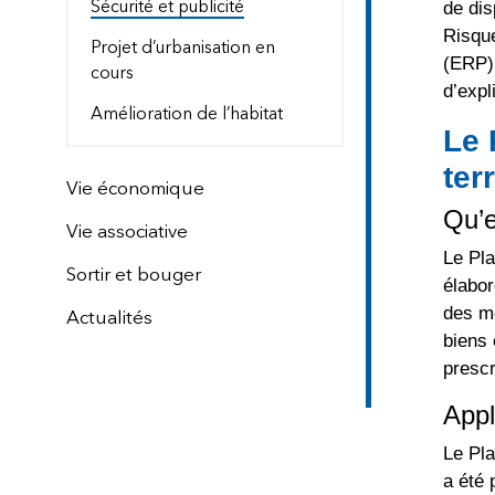
de dis
Sécurité et publicité
Risqu
Projet d’urbanisation en
(ERP) 
cours
d’expl
Amélioration de l’habitat
Le 
ter
Vie économique
Qu’
Vie associative
Le Pl
Sortir et bouger
élabor
des mo
Actualités
biens 
prescr
Appl
Le Pl
a été 