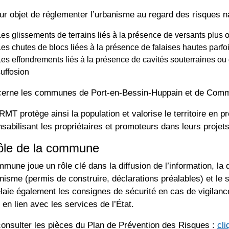
our objet de réglementer l’urbanisme au regard des risques n
Les glissements de terrains liés à la présence de versants plus
Les chutes de blocs liées à la présence de falaises hautes parf
Les effondrements liés à la présence de cavités souterraines ou 
suffosion
cerne les communes de Port-en-Bessin-Huppain et de Commes
MT protège ainsi la population et valorise le territoire en 
sabilisant les propriétaires et promoteurs dans leurs projets
ôle de la commune
mune joue un rôle clé dans la diffusion de l’information, la 
nisme (permis de construire, déclarations préalables) et le
elaie également les consignes de sécurité en cas de vigila
 en lien avec les services de l’État.
onsulter les pièces du Plan de Prévention des Risques :
cli