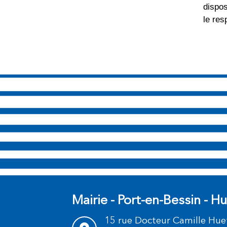
dispos
le res
Mairie - Port-en-Bessin - H
15 rue Docteur Camille Hue