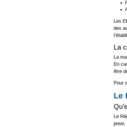
Les ER
des av
l’étab
La c
La ma
En cas
être d
Pour 
Le 
Qu’e
Le Règ
pose, 