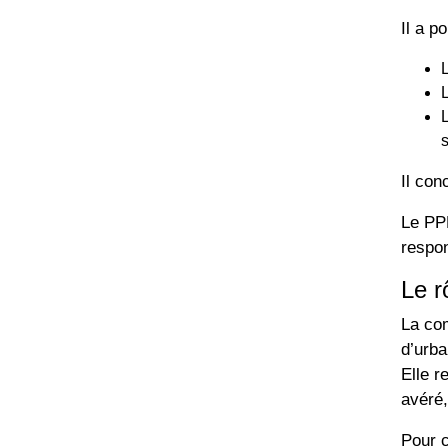
Il a p
Il con
Le PPR
respon
Le r
La com
d’urba
Elle r
avéré,
Pour c