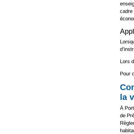
enseig
cadre 
écono
Appl
Lorsqu
d’inst
Lors d
Pour c
Con
la 
À Port
de Pré
Règle
habita