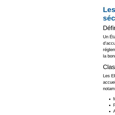
Les
séc
Défi
Un Éta
d’accu
réglem
la bon
Clas
Les ER
accuei
notam