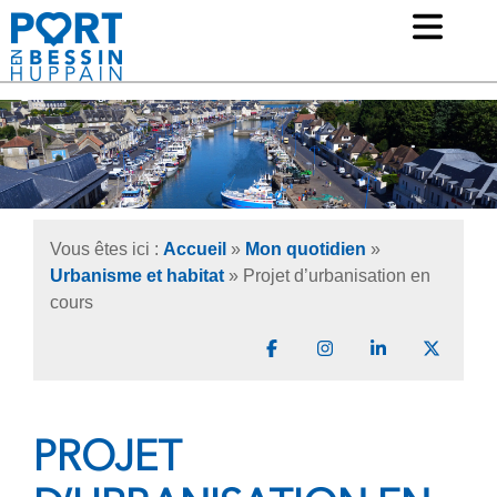
Ouv
Mairie de Port-en-Bessin Huppain
Vous êtes ici :
Accueil
»
Mon quotidien
»
Urbanisme et habitat
»
Projet d’urbanisation en
cours
Partager sur Facebook
Partager sur Instagr
Partager sur 
Partage
PROJET