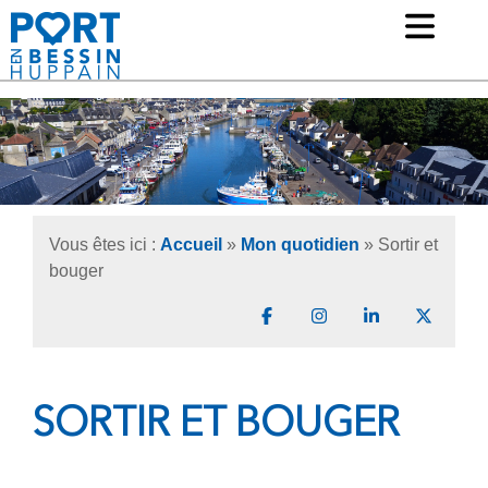
Ouv
Mairie de Port-en-Bessin Huppain
Vous êtes ici :
Accueil
»
Mon quotidien
»
Sortir et
bouger
Partager sur Facebook
Partager sur Instagr
Partager sur 
Partage
SORTIR ET BOUGER