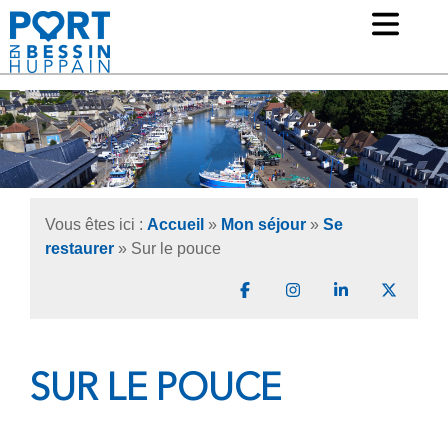
Ouv
Mairie de Port-en-Bessin Huppain
Vous êtes ici :
Accueil
»
Mon séjour
»
Se
restaurer
»
Sur le pouce
Partager sur Facebook
Partager sur Instagr
Partager sur 
Partage
SUR LE POUCE