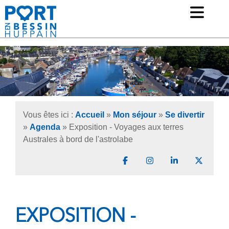
Ouv
Mairie de Port-en-Bessin Huppain
Vous êtes ici :
Accueil
»
Mon séjour
»
Se divertir
»
Agenda
» Exposition - Voyages aux terres
Australes à bord de l'astrolabe
Partager sur Facebook
Partager sur Instagr
Partager sur 
Partage
EXPOSITION -