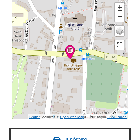
+
−
Leaflet
| données ©
OpenStreetMap
/ODbL - rendu
OSM France
Itinéraire