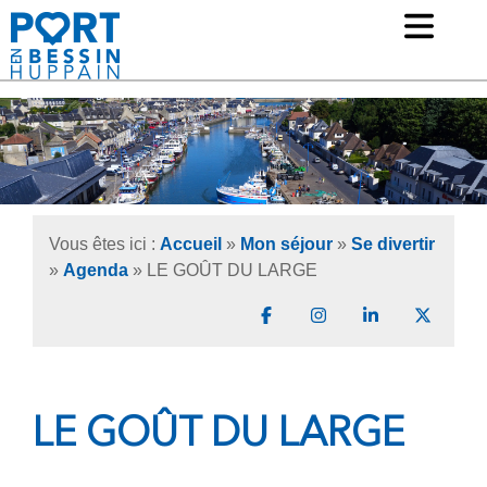
Ouv
Mairie de Port-en-Bessin Huppain
Vous êtes ici :
Accueil
»
Mon séjour
»
Se divertir
»
Agenda
» LE GOÛT DU LARGE
Partager sur Facebook
Partager sur Instagr
Partager sur 
Partage
LE GOÛT DU LARGE